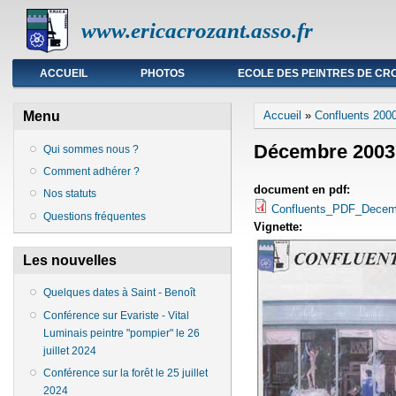
www.ericacrozant.asso.fr
Menu principal
ACCUEIL
PHOTOS
ECOLE DES PEINTRES DE CR
Vous êtes ici
Menu
Accueil
»
Confluents 200
Décembre 2003
Qui sommes nous ?
Comment adhérer ?
document en pdf:
Nos statuts
Confluents_PDF_Dece
Questions fréquentes
Vignette:
Les nouvelles
Quelques dates à Saint - Benoît
Conférence sur Evariste - Vital
Luminais peintre "pompier" le 26
juillet 2024
Conférence sur la forêt le 25 juillet
2024