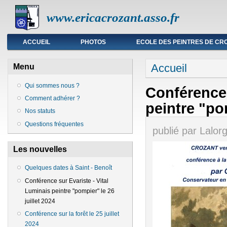
www.ericacrozant.asso.fr
Menu principal
ACCUEIL
PHOTOS
ECOLE DES PEINTRES DE CR
Vous êtes ici
Accueil
Menu
Qui sommes nous ?
Conférence 
Comment adhérer ?
peintre "pom
Nos statuts
Questions fréquentes
publié par
Lalor
Les nouvelles
Quelques dates à Saint - Benoît
Conférence sur Evariste - Vital
Luminais peintre "pompier" le 26
juillet 2024
Conférence sur la forêt le 25 juillet
2024