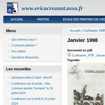
www.ericacrozant.asso.fr
Menu principal
ACCUEIL
PHOTOS
ECOLE DES PEINTRES DE CR
Vous êtes ici
Menu
Accueil
»
Confluents 199
Janvier 1998
Qui sommes nous ?
Comment adhérer ?
document en pdf:
Nos statuts
Confluents_PDF_Janvi
Questions fréquentes
Vignette:
Les nouvelles
Quelques dates à Saint - Benoît
Conférence sur Evariste - Vital
Luminais peintre "pompier" le 26
juillet 2024
Conférence sur la forêt le 25 juillet
2024