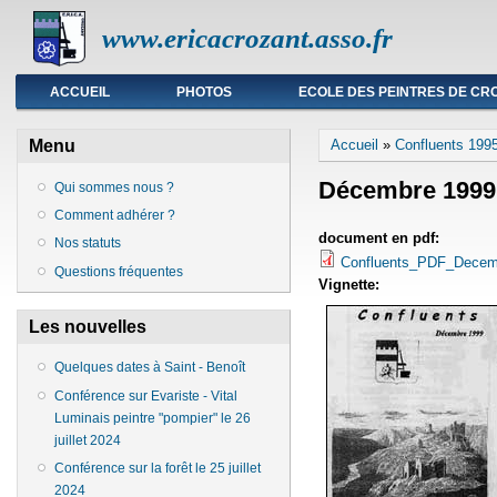
www.ericacrozant.asso.fr
Menu principal
ACCUEIL
PHOTOS
ECOLE DES PEINTRES DE CR
Vous êtes ici
Menu
Accueil
»
Confluents 199
Décembre 1999
Qui sommes nous ?
Comment adhérer ?
document en pdf:
Nos statuts
Confluents_PDF_Dece
Questions fréquentes
Vignette:
Les nouvelles
Quelques dates à Saint - Benoît
Conférence sur Evariste - Vital
Luminais peintre "pompier" le 26
juillet 2024
Conférence sur la forêt le 25 juillet
2024