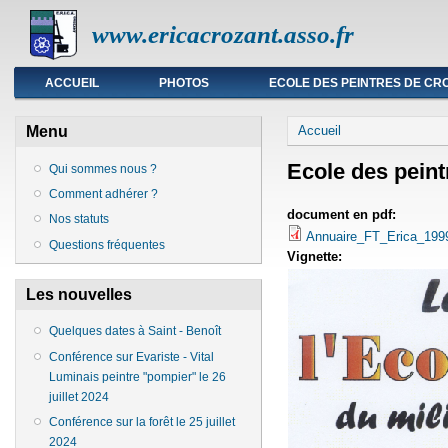
www.ericacrozant.asso.fr
Menu principal
ACCUEIL
PHOTOS
ECOLE DES PEINTRES DE CR
Vous êtes ici
Menu
Accueil
Ecole des peint
Qui sommes nous ?
Comment adhérer ?
document en pdf:
Nos statuts
Annuaire_FT_Erica_199
Questions fréquentes
Vignette:
Les nouvelles
Quelques dates à Saint - Benoît
Conférence sur Evariste - Vital
Luminais peintre "pompier" le 26
juillet 2024
Conférence sur la forêt le 25 juillet
2024