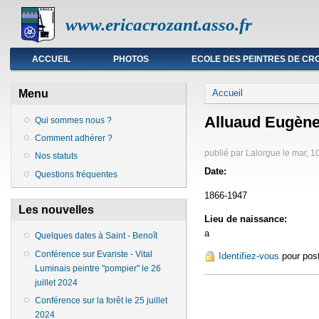
www.ericacrozant.asso.fr
Menu principal
ACCUEIL
PHOTOS
ECOLE DES PEINTRES DE CR
Vous êtes ici
Menu
Accueil
Alluaud Eugèn
Qui sommes nous ?
Comment adhérer ?
publié par
Lalorgue
le
mar, 1
Nos statuts
Date:
Questions fréquentes
1866-1947
Les nouvelles
Lieu de naissance:
a
Quelques dates à Saint - Benoît
Conférence sur Evariste - Vital
Identifiez-vous
pour pos
Luminais peintre "pompier" le 26
juillet 2024
Conférence sur la forêt le 25 juillet
2024