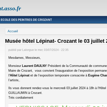
t.asso.fr
ECOLE DES PEINTRES DE CROZANT
Vous êtes ici
Accueil
Musée hôtel Lépinat- Crozant le 03 juillet
publié par
Lalorgue
le
mer, 03/07/2024 - 22:35
Mesdames, Messieurs,
Monsieur
Laurent DAULNY
Président de la Communauté de commune
Maire de Crozant, vous convient l'inauguration de l’exposition permane
l’
Hôtel Lépinat
et de l’exposition temporaire consacrée à
Eugène Cha
l’artiste,.
Ils vous donnent rendez-vous le mercredi 03 juillet 2024 à 18h à l'Hôte
GUILLAUMIN à Crozant.
Très cordialement