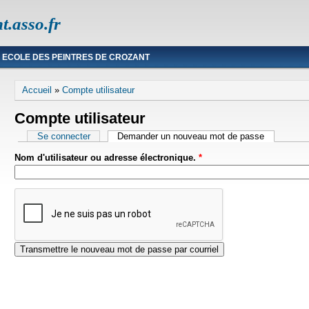
t.asso.fr
ECOLE DES PEINTRES DE CROZANT
Vous êtes ici
Accueil
»
Compte utilisateur
Compte utilisateur
Onglets principaux
Se connecter
Demander un nouveau mot de passe
(onglet acti
Nom d'utilisateur ou adresse électronique.
*