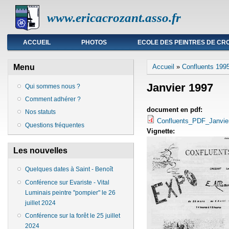
www.ericacrozant.asso.fr
Menu principal
ACCUEIL
PHOTOS
ECOLE DES PEINTRES DE CR
Vous êtes ici
Menu
Accueil
»
Confluents 199
Janvier 1997
Qui sommes nous ?
Comment adhérer ?
document en pdf:
Nos statuts
Confluents_PDF_Janvi
Questions fréquentes
Vignette:
Les nouvelles
Quelques dates à Saint - Benoît
Conférence sur Evariste - Vital
Luminais peintre "pompier" le 26
juillet 2024
Conférence sur la forêt le 25 juillet
2024