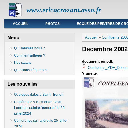
www.ericacrozant.asso.fr
Menu principal
ACCUEIL
PHOTOS
ECOLE DES PEINTRES DE CR
Vous êtes ici
Menu
Accueil
»
Confluents 200
Décembre 2002
Qui sommes nous ?
Comment adhérer ?
document en pdf:
Nos statuts
Confluents_PDF_Dece
Questions fréquentes
Vignette:
Les nouvelles
Quelques dates à Saint - Benoît
Conférence sur Evariste - Vital
Luminais peintre "pompier" le 26
juillet 2024
Conférence sur la forêt le 25 juillet
2024