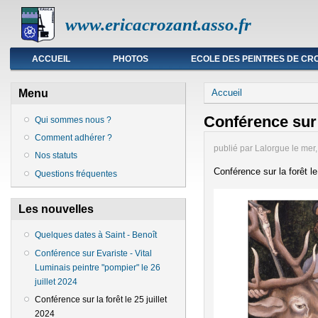
www.ericacrozant.asso.fr
Menu principal
ACCUEIL
PHOTOS
ECOLE DES PEINTRES DE CR
Vous êtes ici
Menu
Accueil
Conférence sur l
Qui sommes nous ?
Comment adhérer ?
publié par
Lalorgue
le
mer,
Nos statuts
Conférence sur la forêt le
Questions fréquentes
Les nouvelles
Quelques dates à Saint - Benoît
Conférence sur Evariste - Vital
Luminais peintre "pompier" le 26
juillet 2024
Conférence sur la forêt le 25 juillet
2024