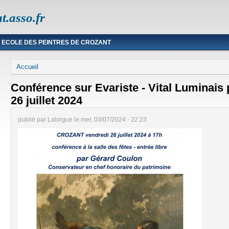
t.asso.fr
ECOLE DES PEINTRES DE CROZANT
Vous êtes ici
Accueil
Conférence sur Evariste - Vital Luminais 
26 juillet 2024
publié par
Lalorgue
le
mer, 03/07/2024 - 22:23