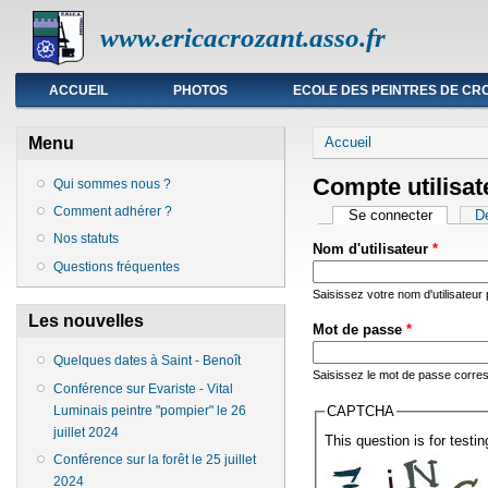
www.ericacrozant.asso.fr
Menu principal
ACCUEIL
PHOTOS
ECOLE DES PEINTRES DE CR
Vous êtes ici
Menu
Accueil
Compte utilisat
Qui sommes nous ?
Comment adhérer ?
Onglets princip
Se connecter
(onglet a
D
Nos statuts
Nom d'utilisateur
*
Questions fréquentes
Saisissez votre nom d'utilisateur
Les nouvelles
Mot de passe
*
Quelques dates à Saint - Benoît
Saisissez le mot de passe corresp
Conférence sur Evariste - Vital
Luminais peintre "pompier" le 26
CAPTCHA
juillet 2024
This question is for test
Conférence sur la forêt le 25 juillet
2024